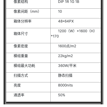
像素结构
DIP 1R 1G 1B
像素间距（mm）
10
箱体分辨率
48*64PX
1200（W）×1600（H）
箱体尺寸
*170
像素密度
1600点/m2
模组重量
22kg/m2
模组最大功耗
360W/平米
扫描方式
静态扫描
亮度
8000nits
通透率
50%