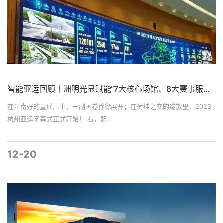
智能亚运回顾丨洲明光显赋能“7大核心场馆、8大赛事服务空间”
在江南好的童谣声中，一副画卷徐徐展开；在荷桂之交的绽放里，2023
杭州亚运闭幕式正式开始！ 看，配...
12-20