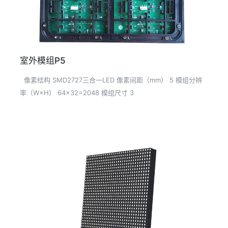
室外模组P5
像素结构 SMD2727三合一LED 像素间距（mm） 5 模组分辨
率（W×H） 64×32=2048 模组尺寸 3