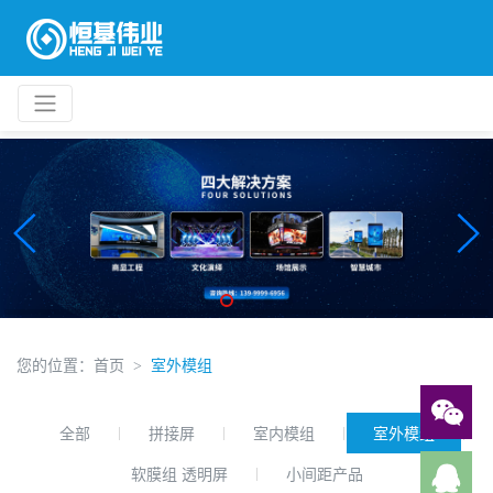
您的位置：
首页
室外模组
全部
拼接屏
室内模组
室外模组
软膜组 透明屏
小间距产品