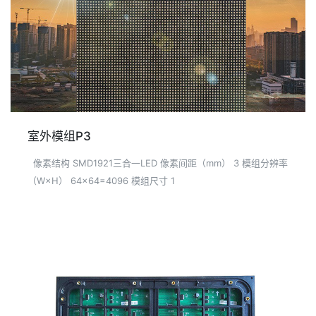
室外模组P3
像素结构 SMD1921三合一LED 像素间距（mm） 3 模组分辨率
（W×H） 64×64=4096 模组尺寸 1